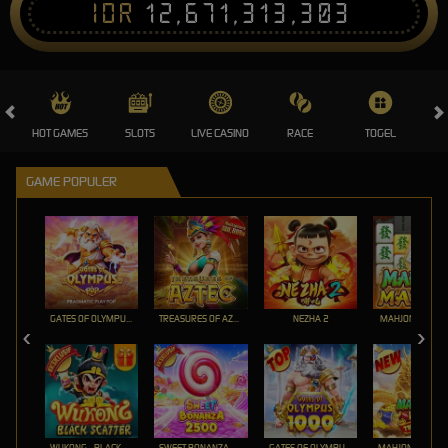
IDR
12,671,313,303
HOT GAMES
SLOTS
LIVE CASINO
RACE
TOGEL
OL
GAME POPULER
GATES OF OLYMPUS POP
TREASURES OF AZTEC
NEZHA 2
MAHJONG MAX
WUKONG - BLACK SCATTER
SWEET BONANZA 2500
GATES OF OLYMPUS 1000