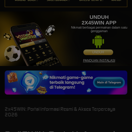
UNDUH
2X45WIN APP
Nikmati berbagai permainan dalam satu
genggaman
UNDUH
PANDUAN INSTALASI
2x45WIN: Portal Informasi Resmi & Akses Terpercaya
2026