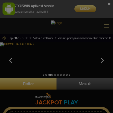
×
2X45WIN Aplikasi Mobile
UNDUH
Jangan tampilkan lagi hari ini
i 30-Sep-2026 15.00.00. Selama waktu ini, PP Virtual Sports permainan tidak akan tersedia. K
Daftar
Masuk
JACKPOT
PLAY