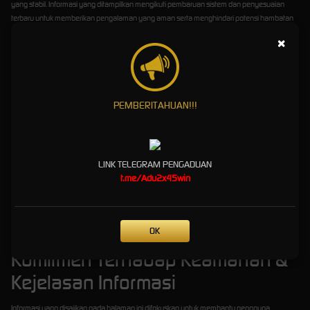
yang stabil. Informasi yang ditampilkan mengikuti pembaruan sistem dan penyesuaian
terbaru untuk memberikan pengalaman yang aman serta menghindari potensi hambatan
saat mengakses layanan.
×
Setiap tautan yang disediakan melalui halaman ini telah melalui proses pengecekan
berkala untuk memastikan kelayakan akses dan keamanan teknisnya. Dengan cara ini,
pengguna tidak perlu khawatir terkait link yang kadaluwarsa atau tidak dapat diakses.
PEMBERITAHUAN!!!
Update Fitur Resmi 2026
Tahun 2026 menghadirkan sejumlah pembaruan yang membantu meningkatkan
kenyamanan pengguna, mulai dari optimalisasi performa, tampilan responsif, hingga
LINK TELEGRAM PENGADUAN
penyesuaian antarmuka untuk berbagai perangkat terbaru.
t.me/Adu2x45win
Optimalisasi performa sistem
Antarmuka yang lebih ramah pengguna
Peningkatan kestabilan koneksi
Pembaruan panduan agar lebih mudah dipahami
OK
Komitmen Terhadap Keamanan &
Kejelasan Informasi
Informasi yang disajikan pada halaman ini difokuskan untuk membantu pengguna