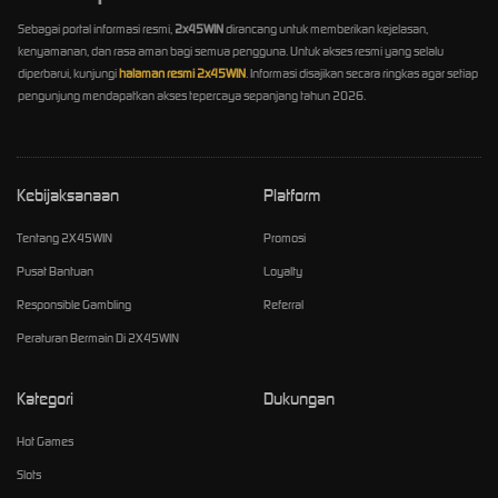
Sebagai portal informasi resmi,
2x45WIN
dirancang untuk memberikan kejelasan,
kenyamanan, dan rasa aman bagi semua pengguna. Untuk akses resmi yang selalu
diperbarui, kunjungi
halaman resmi 2x45WIN
. Informasi disajikan secara ringkas agar setiap
pengunjung mendapatkan akses tepercaya sepanjang tahun 2026.
Kebijaksanaan
Platform
Tentang 2X45WIN
Promosi
Pusat Bantuan
Loyalty
Responsible Gambling
Referral
Peraturan Bermain Di 2X45WIN
Kategori
Dukungan
Hot Games
Slots