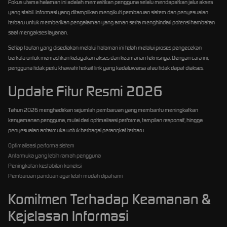
Fokus utama halaman ini adalah memastikan pengguna selalu mendapatkan jalur akses
yang stabil. Informasi yang ditampilkan mengikuti pembaruan sistem dan penyesuaian
terbaru untuk memberikan pengalaman yang aman serta menghindari potensi hambatan
saat mengakses layanan.
Setiap tautan yang disediakan melalui halaman ini telah melalui proses pengecekan
berkala untuk memastikan kelayakan akses dan keamanan teknisnya. Dengan cara ini,
pengguna tidak perlu khawatir terkait link yang kadaluwarsa atau tidak dapat diakses.
Update Fitur Resmi 2026
Tahun 2026 menghadirkan sejumlah pembaruan yang membantu meningkatkan
kenyamanan pengguna, mulai dari optimalisasi performa, tampilan responsif, hingga
penyesuaian antarmuka untuk berbagai perangkat terbaru.
Optimalisasi performa sistem
Antarmuka yang lebih ramah pengguna
Peningkatan kestabilan koneksi
Pembaruan panduan agar lebih mudah dipahami
Komitmen Terhadap Keamanan &
Kejelasan Informasi