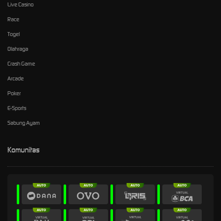
Live Casino
Race
Togel
Olahraga
Crash Game
Arcade
Poker
E-Sports
Sabung Ayam
Komunitas