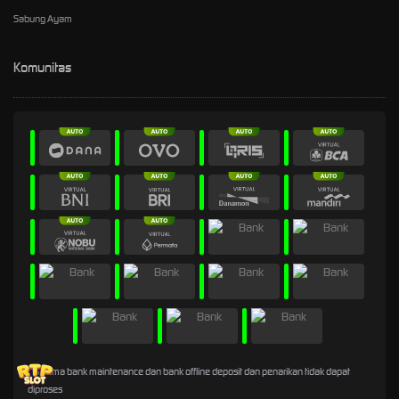
Sabung Ayam
Komunitas
* Selama bank maintenance dan bank offline deposit dan penarikan tidak dapat
diproses