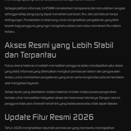
Sebagai platform informasi, 2x45WIN menekankan transparansi dan kemudahan navigasi
sehingga setiap pengunjung dapat memahami panduan, fitur, dan pembaruan tanpa
kebingungan. Pendekatan ini dirancang untuk menghadirkan pengalaman yang lebih
terarah bagi pengguna yang ingin mengetahui akses resmi atau memahami fitur sistem
terbaru.
Akses Resmi yang Lebih Stabil
dan Terpantau
Fokus utama halaman ini adalah memastikan pengguna selalu mendapatkan jalur akses
yang stabil. Informasi yang ditampilkan mengikuti pembaruan sistem dan penyesuaian
terbaru untuk memberikan pengalaman yang aman serta menghindari potensi hambatan
saat mengakses layanan.
Setiap tautan yang disediakan melalui halaman ini telah melalui proses pengecekan
berkala untuk memastikan kelayakan akses dan keamanan teknisnya. Dengan cara ini,
pengguna tidak perlu khawatir terkait link yang kadaluwarsa atau tidak dapat diakses.
Update Fitur Resmi 2026
Tahun 2026 menghadirkan sejumlah pembaruan yang membantu meningkatkan