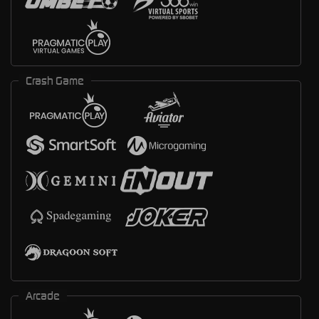
Crash Game
Arcade