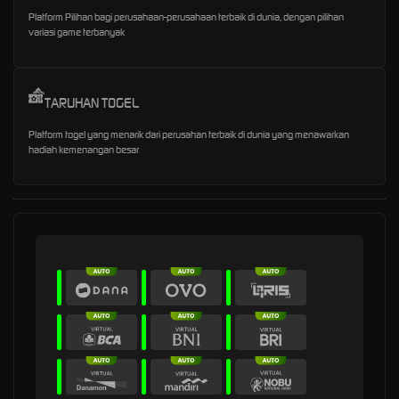
Platform Pilihan bagi perusahaan-perusahaan terbaik di dunia, dengan pilihan
variasi game terbanyak
TARUHAN TOGEL
Platform togel yang menarik dari perusahan terbaik di dunia yang menawarkan
hadiah kemenangan besar