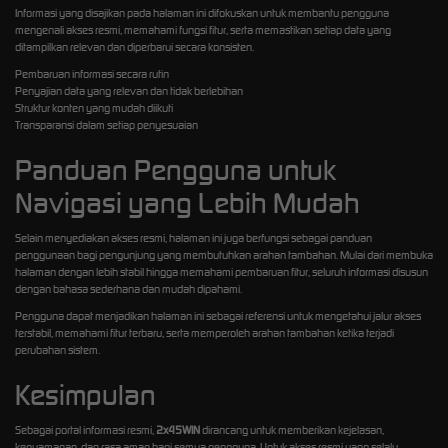
Informasi yang disajikan pada halaman ini difokuskan untuk membantu pengguna
mengenali akses resmi, memahami fungsi fitur, serta memastikan setiap data yang
ditampilkan relevan dan diperbarui secara konsisten.
Pembaruan informasi secara rutin
Penyajian data yang relevan dan tidak berlebihan
Struktur konten yang mudah diikuti
Transparansi dalam setiap penyesuaian
Panduan Pengguna untuk
Navigasi yang Lebih Mudah
Selain menyediakan akses resmi, halaman ini juga berfungsi sebagai panduan
penggunaan bagi pengunjung yang membutuhkan arahan tambahan. Mulai dari membuka
halaman dengan lebih stabil hingga memahami pembaruan fitur, seluruh informasi disusun
dengan bahasa sederhana dan mudah dipahami.
Pengguna dapat menjadikan halaman ini sebagai referensi untuk mengetahui jalur akses
terstabil, memahami fitur terbaru, serta memperoleh arahan tambahan ketika terjadi
perubahan sistem.
Kesimpulan
Sebagai portal informasi resmi,
2x45WIN
dirancang untuk memberikan kejelasan,
kenyamanan, dan rasa aman bagi semua pengguna. Untuk akses resmi yang selalu