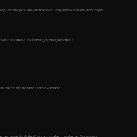
guna tidak perlu khawatir terkait link yang kadaluwarsa atau tidak dapat
aian antarmuka untuk berbagai perangkat terbaru.
n relevan dan diperbarui secara konsisten.
man dengan lebih stabil hingga memahami pembaruan fitur, seluruh