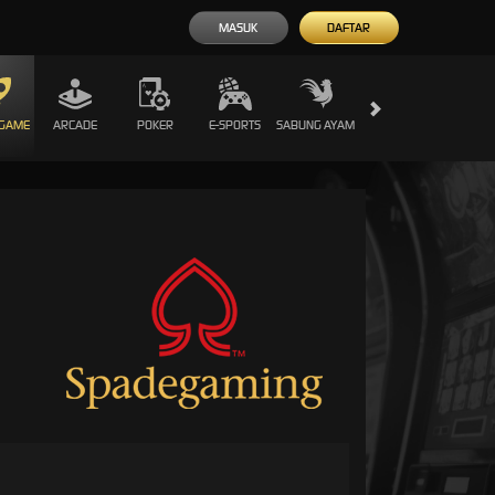
MASUK
DAFTAR
 GAME
ARCADE
POKER
E-SPORTS
SABUNG AYAM
PROMOSI