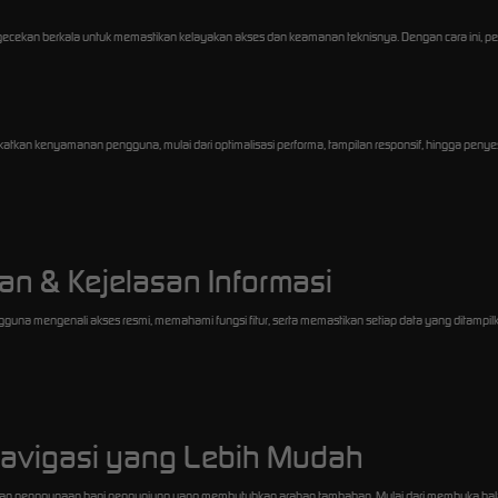
ngecekan berkala untuk memastikan kelayakan akses dan keamanan teknisnya. Dengan cara ini, peng
 kenyamanan pengguna, mulai dari optimalisasi performa, tampilan responsif, hingga penyesu
n & Kejelasan Informasi
guna mengenali akses resmi, memahami fungsi fitur, serta memastikan setiap data yang ditampilka
avigasi yang Lebih Mudah
nduan penggunaan bagi pengunjung yang membutuhkan arahan tambahan. Mulai dari membuka hala