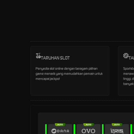
TARUHAN SLOT
TA
Penyedia slot online dengan beragam pilihan
Sportsb
game menarik yang memudahkan pemain untuk
menawar
mencapai jackpot
tinggi,
banyak 