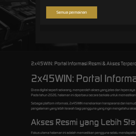
Semua permainan
2x45WIN: Portal Informasi Resmi & Akses Terpe
2x45WIN: Portal Inform
Di era digital seperti sekarang, memperoleh akses yang jelas dan tepercay
Pada tahun 2026, halaman ini diperbarui secara berkala untuk memastikan
Sebagai platform informasi, 2x45WIN menekankan transparansi dan kemud
pengalaman yang lebih terarah bagi pengguna yang ingin mengetahui akses
Akses Resmi yang Lebih Sta
Fokus utama halaman ini adalah memastikan pengguna selalu mendapatkan 