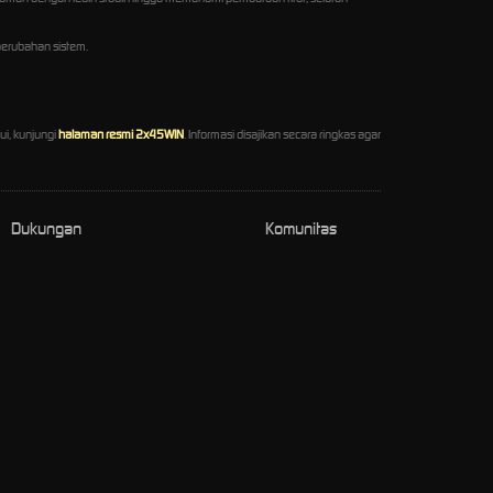
perubahan sistem.
i, kunjungi
halaman resmi 2x45WIN
. Informasi disajikan secara ringkas agar
Dukungan
Komunitas