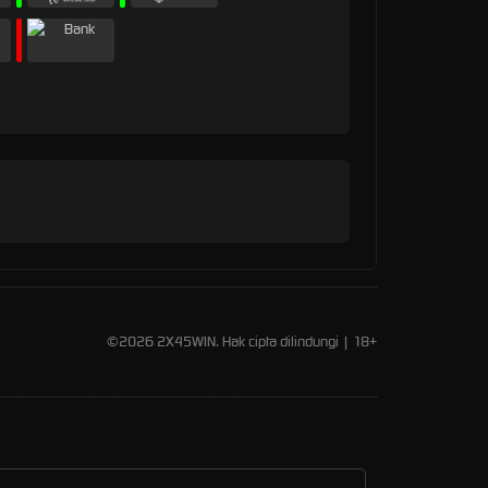
©2026 2X45WIN. Hak cipta dilindungi | 18+