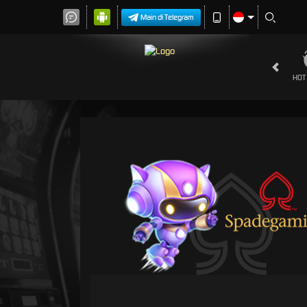
Main di Telegram
HOT