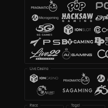
Live Casino
Race
Togel