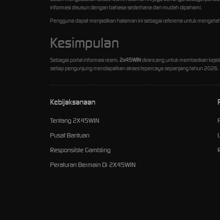
informasi disusun dengan bahasa sederhana dan mudah dipahami.
Pengguna dapat menjadikan halaman ini sebagai referensi untuk mengetahui 
Kesimpulan
Sebagai portal informasi resmi,
2x45WIN
dirancang untuk memberikan kejel
setiap pengunjung mendapatkan akses tepercaya sepanjang tahun 2026.
Kebijaksanaan
Tentang 2X45WIN
Pusat Bantuan
Responsible Gambling
Peraturan Bermain Di 2X45WIN