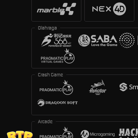
Olahraga
Crash Game
Arcade