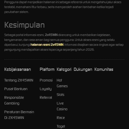
Pengguna dapat menjadikan halaman ini sebagai referensi untuk mengetahui jalur akses
terstabil, memahami fitur terbaru, serta memperoleh arahan tambahan ketika terjadi
perubahan sistem.
Kesimpulan
Sebagai portal informasi resmi,
2x45WIN
dirancang untuk memberikan kejelasan,
kenyamanan, dan rasa aman bagi semua pengguna. Untuk akses resmi yang selalu
diperbarui, kunjungi
halaman resmi 2x45WIN
. Informasi disajikan secara ringkas agar setiap
pengunjung mendapatkan akses tepercaya sepanjang tahun 2026.
Kebijaksanaan
Platform
Kategori
Dukungan
Komunitas
Tentang 2X45WIN
Promosi
Hot
Games
Pusat Bantuan
Loyalty
Slots
Responsible
Referral
Gambling
Live
Casino
Peraturan Bermain
Di 2X45WIN
Race
Togel