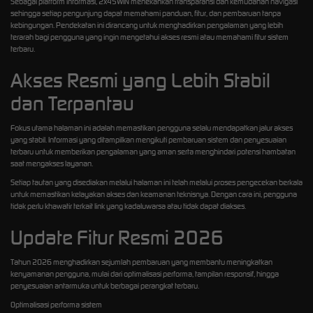
Sebagai platform informasi, 2x45WIN menekankan transparansi dan kemudahan navigasi
sehingga setiap pengunjung dapat memahami panduan, fitur, dan pembaruan tanpa
kebingungan. Pendekatan ini dirancang untuk menghadirkan pengalaman yang lebih
terarah bagi pengguna yang ingin mengetahui akses resmi atau memahami fitur sistem
terbaru.
Akses Resmi yang Lebih Stabil
dan Terpantau
Fokus utama halaman ini adalah memastikan pengguna selalu mendapatkan jalur akses
yang stabil. Informasi yang ditampilkan mengikuti pembaruan sistem dan penyesuaian
terbaru untuk memberikan pengalaman yang aman serta menghindari potensi hambatan
saat mengakses layanan.
Setiap tautan yang disediakan melalui halaman ini telah melalui proses pengecekan berkala
untuk memastikan kelayakan akses dan keamanan teknisnya. Dengan cara ini, pengguna
tidak perlu khawatir terkait link yang kadaluwarsa atau tidak dapat diakses.
Update Fitur Resmi 2026
Tahun 2026 menghadirkan sejumlah pembaruan yang membantu meningkatkan
kenyamanan pengguna, mulai dari optimalisasi performa, tampilan responsif, hingga
penyesuaian antarmuka untuk berbagai perangkat terbaru.
Optimalisasi performa sistem