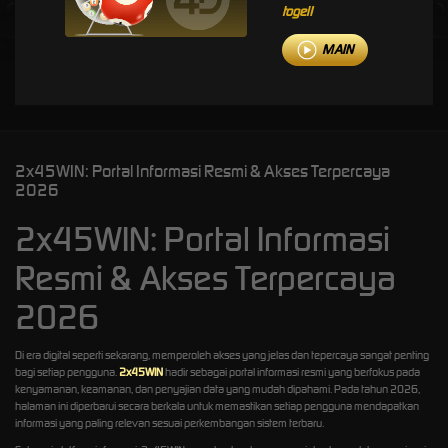
togel!
MAIN
2x45WIN: Portal Informasi Resmi & Akses Terpercaya
2026
2x45WIN: Portal Informasi
Resmi & Akses Terpercaya
2026
Di era digital seperti sekarang, memperoleh akses yang jelas dan tepercaya sangat penting
bagi setiap pengguna.
2x45WIN
hadir sebagai portal informasi resmi yang berfokus pada
kenyamanan, keamanan, dan penyajian data yang mudah dipahami. Pada tahun 2026,
halaman ini diperbarui secara berkala untuk memastikan setiap pengguna mendapatkan
informasi yang paling relevan sesuai perkembangan sistem terbaru.