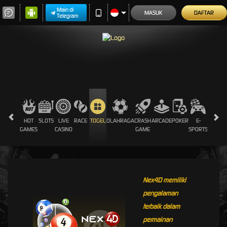
Main di
MASUK
DAFTAR
Telegram
HOT
SLOTS
LIVE
RACE
TOGEL
OLAHRAGA
CRASH
ARCADE
POKER
E-
SABUN
GAMES
CASINO
GAME
SPORTS
AYAM
Nex4D memiliki
pengalaman
terbaik dalam
permainan