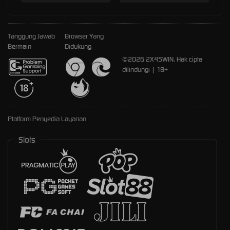
Tanggung Jawab
Browser Yang
Bermain
Didukung
©2026 2X45WIN. Hak cipta
dilindungi | 18+
Platform Penyedia Layanan
Slots