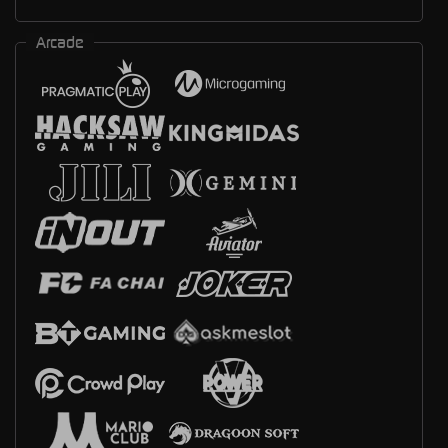
Arcade