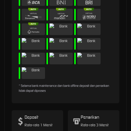
* Selama bank maintenance dan bank offline deposit dan penarikan
tidak dapat diproses
Deposit
Penarikan
Rata-rata 1 Menit
Rata-rata 3 Menit