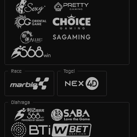
Race
Togel
Olahraga