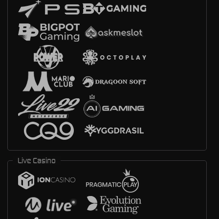
Live Casino