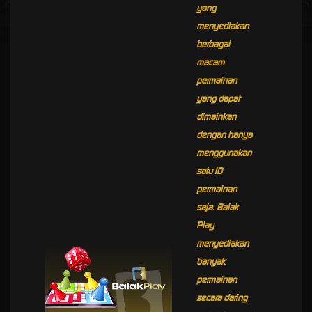
yang
menyediakan
berbagai
macam
permainan
yang dapat
dimainkan
dengan hanya
menggunakan
satu ID
permainan
saja. Balak
Play
menyediakan
banyak
permainan
secara daring