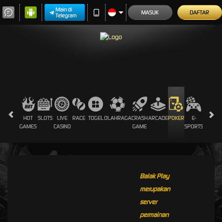
Main di
MASUK
DAFTAR
Telegram
HOT
SLOTS
LIVE
RACE
TOGEL
OLAHRAGA
CRASH
ARCADE
POKER
E-
SABUN
GAMES
CASINO
GAME
SPORTS
AYAM
Balak Play
merupakan
server
permainan