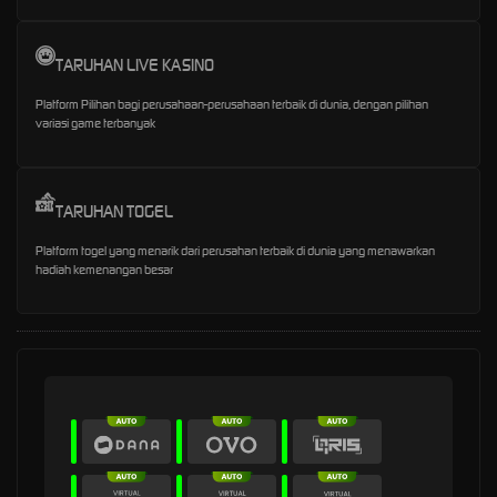
TARUHAN LIVE KASINO
Platform Pilihan bagi perusahaan-perusahaan terbaik di dunia, dengan pilihan
variasi game terbanyak
TARUHAN TOGEL
Platform togel yang menarik dari perusahan terbaik di dunia yang menawarkan
hadiah kemenangan besar