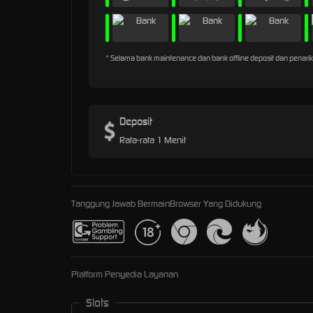
* Selama bank maintenance dan bank offline deposit dan penarik
Deposit
Rata-rata 1 Menit
Tanggung Jawab Bermain
Browser Yang Didukung
Platform Penyedia Layanan
Slots