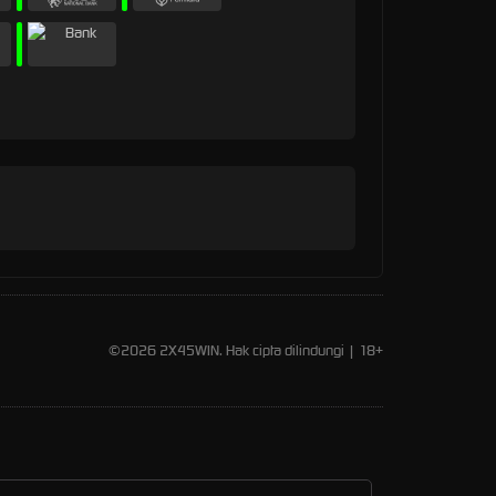
©2026 2X45WIN. Hak cipta dilindungi | 18+