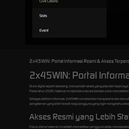
Live Casino
Slots
Event
2x45WIN: Portal Informasi Resmi & Akses Terpe
2x45WIN: Portal Inform
Di era digital seperti sekarang, memperoleh akses yang jelas dan tepercay
Pada tahun 2026, halaman ini diperbarui secara berkala untuk memastikan
Sebagai platform informasi, 2x45WIN menekankan transparansi dan kemud
pengalaman yang lebih terarah bagi pengguna yang ingin mengetahui akses
Akses Resmi yang Lebih Sta
Fokus utama halaman ini adalah memastikan pengguna selalu mendapatkan 