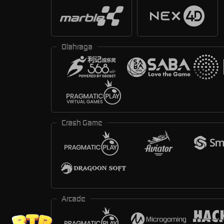
Olahraga
Crash Game
Arcade