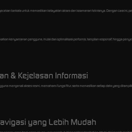
ngecekan berkala untuk memastikan kelayakan akses dan keamanan teknisnya. Dengan cara ini, peng
 kenyamanan pengguna, mulai dari optimalisasi performa, tampilan responsif, hingga penyesu
n & Kejelasan Informasi
guna mengenali akses resmi, memahami fungsi fitur, serta memastikan setiap data yang ditampilka
avigasi yang Lebih Mudah