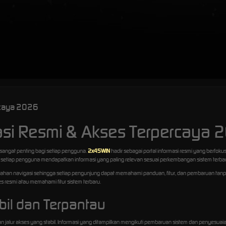
rcaya 2026
asi Resmi & Akses Terpercaya 
a sangat penting bagi setiap pengguna.
2x45WIN
hadir sebagai portal informasi resmi yang berf
 setiap pengguna mendapatkan informasi yang paling relevan sesuai perkembangan sistem terbar
ahan navigasi sehingga setiap pengunjung dapat memahami panduan, fitur, dan pembaruan tanp
 resmi atau memahami fitur sistem terbaru.
bil dan Terpantau
jalur akses yang stabil. Informasi yang ditampilkan mengikuti pembaruan sistem dan penyesu