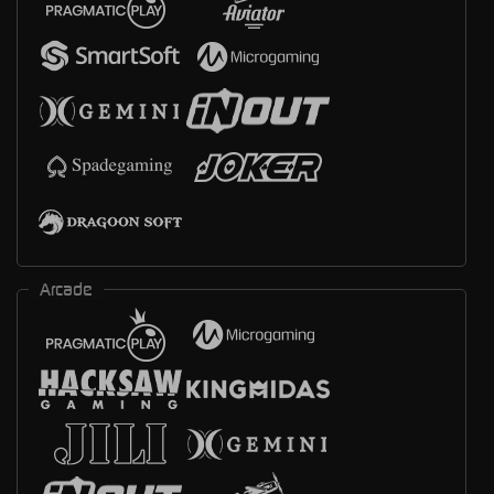
Arcade