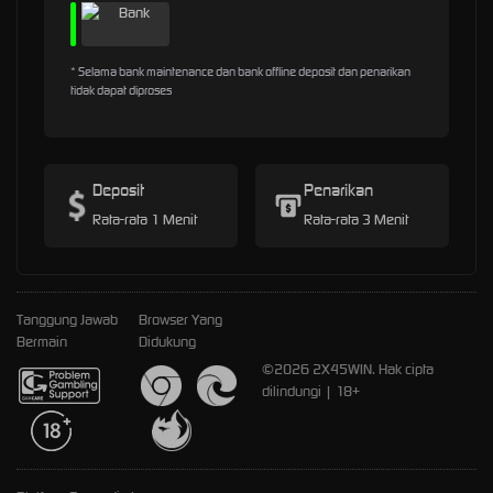
* Selama bank maintenance dan bank offline deposit dan penarikan
tidak dapat diproses
Deposit
Penarikan
Rata-rata 1 Menit
Rata-rata 3 Menit
Tanggung Jawab
Browser Yang
Bermain
Didukung
©2026 2X45WIN. Hak cipta
dilindungi | 18+