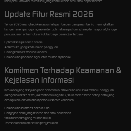
tidak perlu khawatir terkait link yang kadaluwarsa atau tidak dapat diakses.
Update Fitur Resmi 2026
Tahun 2026 menghadirkan sejumlah pembaruan yang membantu meningkatkan
kenyamanan pengguna, mulai dari optimalisasi performa, tampilan responsif, hingga
penyesuaian antarmuka untuk berbagai perangkat terbaru.
Optimalisasi performa sistem
Antarmuka yang lebih ramah pengguna
Peningkatan kestabilan koneksi
Pembaruan panduan agar lebih mudah dipahami
Komitmen Terhadap Keamanan &
Kejelasan Informasi
Informasi yang disajikan pada halaman ini difokuskan untuk membantu pengguna
mengenali akses resmi, memahami fungsi fitur, serta memastikan setiap data yang
ditampilkan relevan dan diperbarui secara konsisten.
Pembaruan informasi secara rutin
Penyajian data yang relevan dan tidak berlebihan
Struktur konten yang mudah diikuti
Transparansi dalam setiap penyesuaian