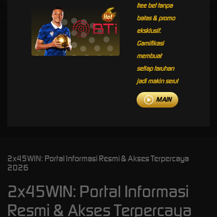
free bet tanpa
batas & promo
eksklusif.
Gamifikasi
membuat
setiap taruhan
jadi makin seru!
MAIN
2x45WIN: Portal Informasi Resmi & Akses Terpercaya
2026
2x45WIN: Portal Informasi
Resmi & Akses Terpercaya