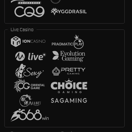
Live Casino