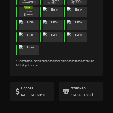
* Selama bank maintenance dan bank offline deposit dan penarikan
tidak dapat diproses
Deposit
Penarikan
Rata-rata 1 Menit
Rata-rata 3 Menit