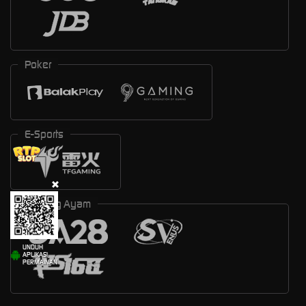
Poker
E-Sports
Sabung Ayam
UNDUH
APLIKASI
PERMAINAN