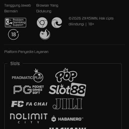
Tanggung Jawab
Browser Yang
Bermain
Didukung
©2026 2X45WIN. Hak cipta
dilindungi | 18+
Platform Penyedia Layanan
Slots