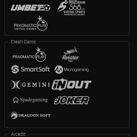
Crash Game
Arcade