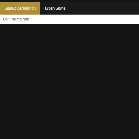
Semua permainan
Crash Game