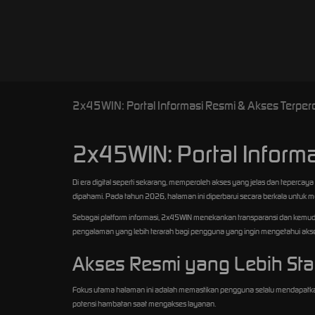
2x45WIN: Portal Informasi Resmi & Akses Terp
2x45WIN: Portal Inform
Di era digital seperti sekarang, memperoleh akses yang jelas dan tepercay
dipahami. Pada tahun 2026, halaman ini diperbarui secara berkala untuk 
Sebagai platform informasi, 2x45WIN menekankan transparansi dan kemud
pengalaman yang lebih terarah bagi pengguna yang ingin mengetahui akses
Akses Resmi yang Lebih Sta
Fokus utama halaman ini adalah memastikan pengguna selalu mendapatkan
potensi hambatan saat mengakses layanan.