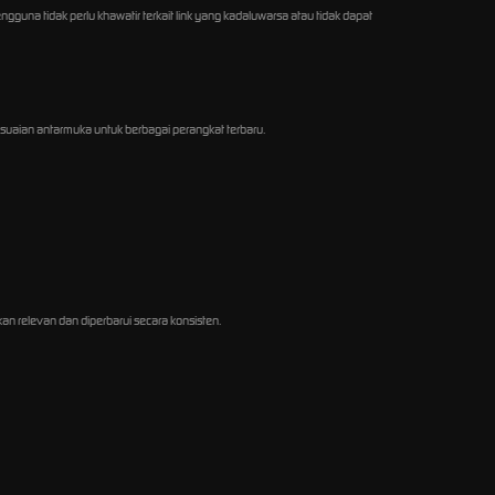
guna tidak perlu khawatir terkait link yang kadaluwarsa atau tidak dapat
uaian antarmuka untuk berbagai perangkat terbaru.
an relevan dan diperbarui secara konsisten.