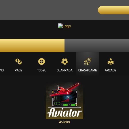
INO
RACE
TOGEL
OLAHRAGA
CRASH GAME
ARCADE
Aviator