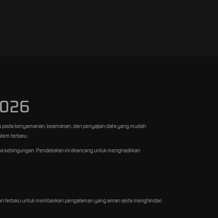
2026
okus pada kenyamanan, keamanan, dan penyajian data yang mudah
tem terbaru.
a kebingungan. Pendekatan ini dirancang untuk menghadirkan
aian terbaru untuk memberikan pengalaman yang aman serta menghindari