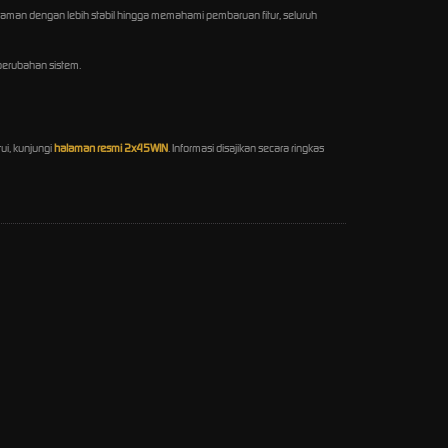
man dengan lebih stabil hingga memahami pembaruan fitur, seluruh
 perubahan sistem.
ui, kunjungi
halaman resmi 2x45WIN
. Informasi disajikan secara ringkas