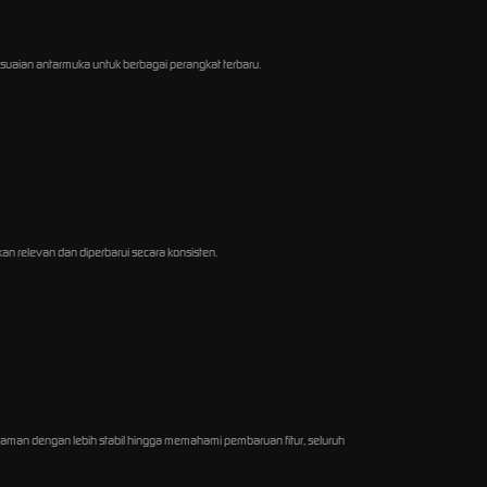
uaian antarmuka untuk berbagai perangkat terbaru.
an relevan dan diperbarui secara konsisten.
man dengan lebih stabil hingga memahami pembaruan fitur, seluruh