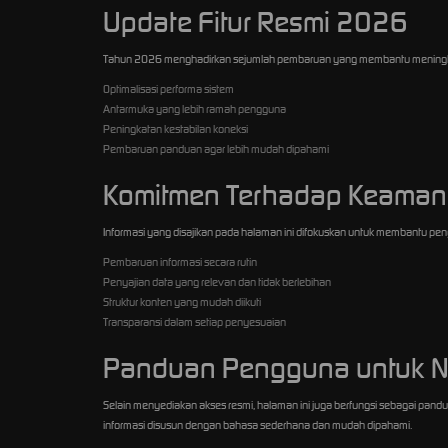
Update Fitur Resmi 2026
Tahun 2026 menghadirkan sejumlah pembaruan yang membantu meningkatkan
Optimalisasi performa sistem
Antarmuka yang lebih ramah pengguna
Peningkatan kestabilan koneksi
Pembaruan panduan agar lebih mudah dipahami
Komitmen Terhadap Keamana
Informasi yang disajikan pada halaman ini difokuskan untuk membantu peng
Pembaruan informasi secara rutin
Penyajian data yang relevan dan tidak berlebihan
Struktur konten yang mudah diikuti
Transparansi dalam setiap penyesuaian
Panduan Pengguna untuk N
Selain menyediakan akses resmi, halaman ini juga berfungsi sebagai pa
informasi disusun dengan bahasa sederhana dan mudah dipahami.