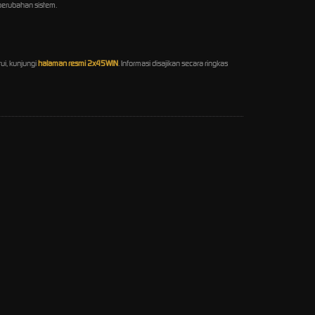
 perubahan sistem.
ui, kunjungi
halaman resmi 2x45WIN
. Informasi disajikan secara ringkas