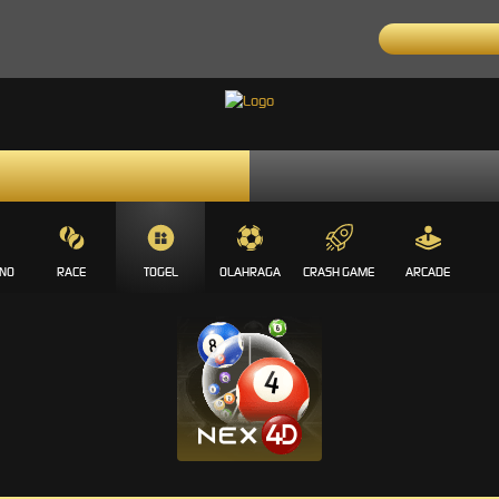
INO
RACE
TOGEL
OLAHRAGA
CRASH GAME
ARCADE