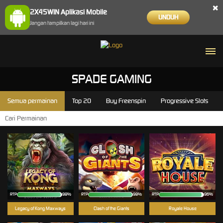
×
2X45WIN Aplikasi Mobile
UNDUH
Jangan tampilkan lagi hari ini
SPADE GAMING
Semua permainan
Top 20
Buy Freenspin
Progressive Slots
RTP
98%
RTP
98%
RTP
96%
Legacy of Kong Maxways
Clash of the Giants
Royale House