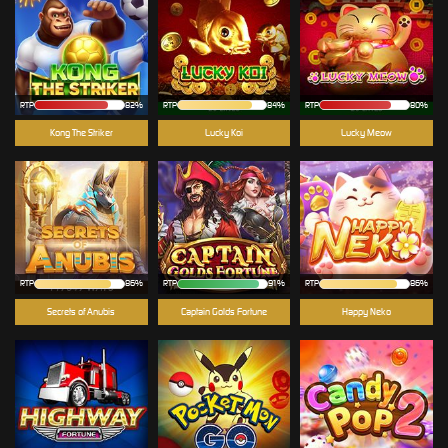
RTP
82%
RTP
84%
RTP
80%
Kong The Striker
Lucky Koi
Lucky Meow
RTP
86%
RTP
91%
RTP
86%
Secrets of Anubis
Captain Golds Fortune
Happy Neko