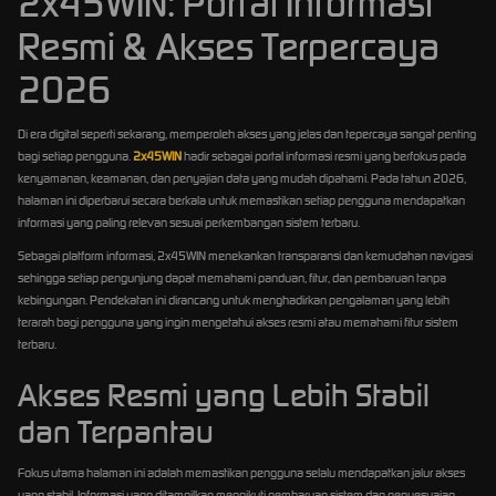
2x45WIN: Portal Informasi
Resmi & Akses Terpercaya
2026
Di era digital seperti sekarang, memperoleh akses yang jelas dan tepercaya sangat penting
bagi setiap pengguna.
2x45WIN
hadir sebagai portal informasi resmi yang berfokus pada
kenyamanan, keamanan, dan penyajian data yang mudah dipahami. Pada tahun 2026,
halaman ini diperbarui secara berkala untuk memastikan setiap pengguna mendapatkan
informasi yang paling relevan sesuai perkembangan sistem terbaru.
Sebagai platform informasi, 2x45WIN menekankan transparansi dan kemudahan navigasi
sehingga setiap pengunjung dapat memahami panduan, fitur, dan pembaruan tanpa
kebingungan. Pendekatan ini dirancang untuk menghadirkan pengalaman yang lebih
terarah bagi pengguna yang ingin mengetahui akses resmi atau memahami fitur sistem
terbaru.
Akses Resmi yang Lebih Stabil
dan Terpantau
Fokus utama halaman ini adalah memastikan pengguna selalu mendapatkan jalur akses
yang stabil. Informasi yang ditampilkan mengikuti pembaruan sistem dan penyesuaian