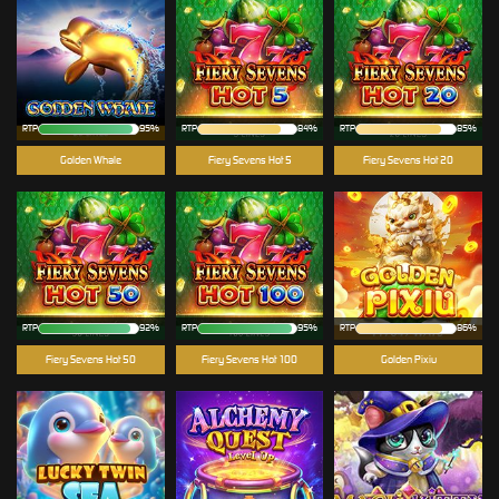
RTP
95%
RTP
84%
RTP
85%
Golden Whale
Fiery Sevens Hot 5
Fiery Sevens Hot 20
RTP
92%
RTP
95%
RTP
86%
Fiery Sevens Hot 50
Fiery Sevens Hot 100
Golden Pixiu