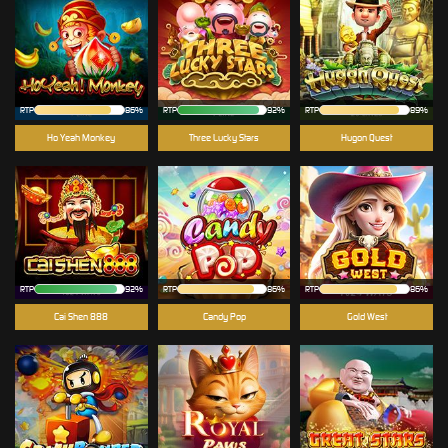
RTP
86%
RTP
92%
RTP
89%
Ho Yeah Monkey
Three Lucky Stars
Hugon Quest
RTP
92%
RTP
86%
RTP
86%
Cai Shen 888
Candy Pop
Gold West