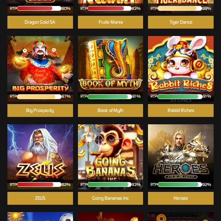
RTP
80%
RTP
83%
RTP
88%
Dragon Gold SA
Fruits Mania
Tiger Dance
RTP
87%
RTP
91%
RTP
91%
Big Prosperity
Book of Myth
Rabbit Riches
RTP
82%
RTP
93%
RTP
92%
ZEUS
Going Bananas Inc
Heroes