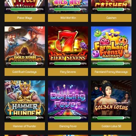
RTP
95%
RTP
97%
RTP
97%
Poker Ways
Wild Wet Win
Caishen
RTP
96%
RTP
98%
RTP
98%
Gold Rush Cowboys
Fiery Sevens
Farmland Frenzy Maxways
RTP
96%
RTP
97%
RTP
97%
Hammer of Thunder
Dancing Fever
Golden Lotus SE