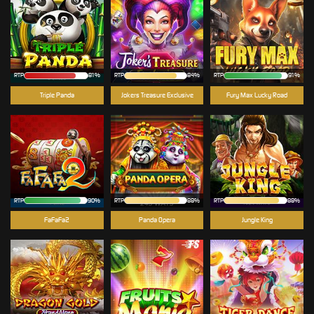
RTP
81%
RTP
84%
RTP
91%
Triple Panda
Jokers Treasure Exclusive
Fury Max Lucky Road
RTP
90%
RTP
88%
RTP
88%
FaFaFa2
Panda Opera
Jungle King