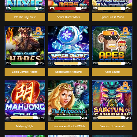
RTP
92%
RTP
80%
RTP
85%
Into The Fay: Nixie
Space Quest: Mars
Space Quest: Moon
RTP
91%
RTP
87%
RTP
87%
God's Gambit : Hades
Space Quest: Neptune
Apes Squad
RTP
84%
RTP
95%
RTP
86%
Mahjong Style
Princess and the Evil Witch
Sanctum Of Savanah