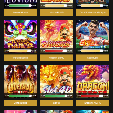
RTP
RTP
87%
RTP
88%
Illuvium Master
Macau Slot4D
Great Wall of Meta Dragon
RTP
84%
RTP
80%
RTP
86%
Fortune Dance
Phoenix Slot4D
Goal Rush
RTP
91%
RTP
90%
RTP
Buffalo Blaze
Slot4D
Dragon FAFAFA