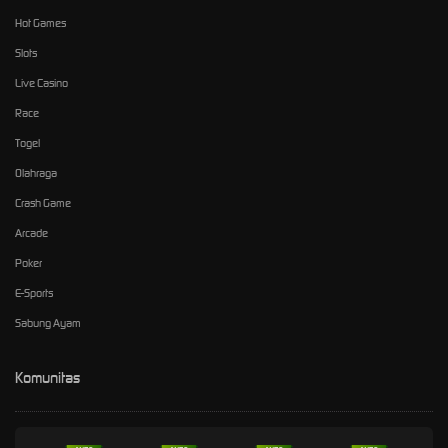
Hot Games
Slots
Live Casino
Race
Togel
Olahraga
Crash Game
Arcade
Poker
E-Sports
Sabung Ayam
Komunitas