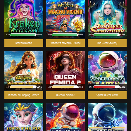
RTP
95%
RTP
97%
RTP
Kraken Queen
Wonders of Machu Picchu
The Great Sorcery
RTP
88%
RTP
84%
RTP
82%
Wonder of Hanging Garden
Queen Femida 2
Space Quest: Earth