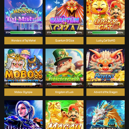
RTP
94%
RTP
95%
RTP
Wonders of Taj Mahal
Quantum Of Giza
Lucky Cat Slot4D
RTP
RTP
82%
RTP
85%
Mobox Olympia
Kingdom of Luck
Advent of the Dragon